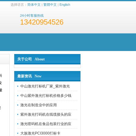
选择语言：
简体中文
|
繁體中文
|
English
24小时客服热线
13420954526
关于公司 About
科
最新资讯 New
设
中山激光打标机厂家_紫外激光
量
中山紫外激光打标机价格多少钱
激光在制造业中的应用
建
紫外激光打码机在线缆接头的应
激光喷码机在食品包装行业的应
大族激光PCI3000打标卡