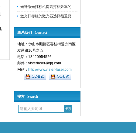
光纤激光打标机提高打标效率的
手
刻
激光打标机的激光器选择很重要
设
礼
联系我们 Contact
地址：佛山市顺德区容桂街道办南区
发昌路16号之五
电话：13420954526
邮件：visterlaser@qq.com
网站：
http://www.vister-laser.com
搜索 Search