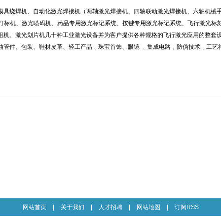
模具烧焊机、自动化激光焊接机（两轴激光焊接机、四轴联动激光焊接机、六轴机械
光打标机、激光喷码机、药品专用激光标记系统、按键专用激光标记系统、飞行激光标
阻机、激光划片机几十种工业激光设备并为客户提供各种规格的飞行激光应用的整套
油管件、包装、鞋材皮革、轻工产品﹑珠宝首饰、眼镜 ﹑集成电路﹑防伪技术﹑工艺
网站首页
|
关于我们
|
人才招聘
|
网站地图
|
订阅RSS