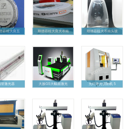
德容桂大良五
顺德容桂大良大岑南
顺德容桂大岑南头玻
璃管激光器
大族GS大幅面激光
光纤激光切割机 5