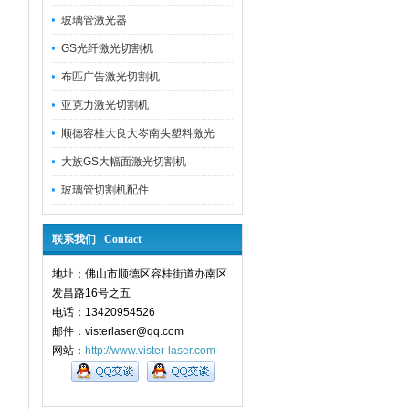
玻璃管激光器
GS光纤激光切割机
布匹广告激光切割机
亚克力激光切割机
顺德容桂大良大岑南头塑料激光
大族GS大幅面激光切割机
玻璃管切割机配件
联系我们 Contact
地址：佛山市顺德区容桂街道办南区
发昌路16号之五
电话：13420954526
邮件：visterlaser@qq.com
网站：
http://www.vister-laser.com