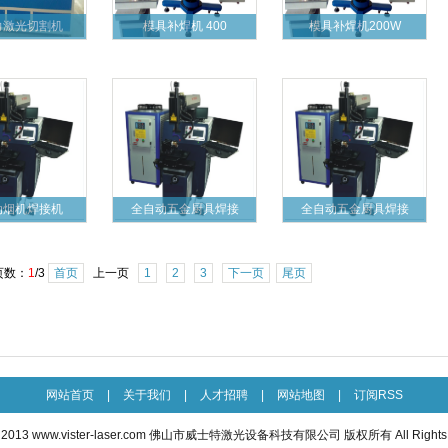
力激光切割机
模具补焊机 400
模具补焊机200W
动烟机焊接机
全自动五金厨具焊接
全自动五金厨具焊接
页数：
1
/3
首页
上一页
1
2
3
下一页
尾页
网站首页
|
关于我们
|
人才招聘
|
网站地图
|
订阅RSS
t 2013
www.vister-laser.com
佛山市威士特激光设备科技有限公司 版权所有 All Rights R