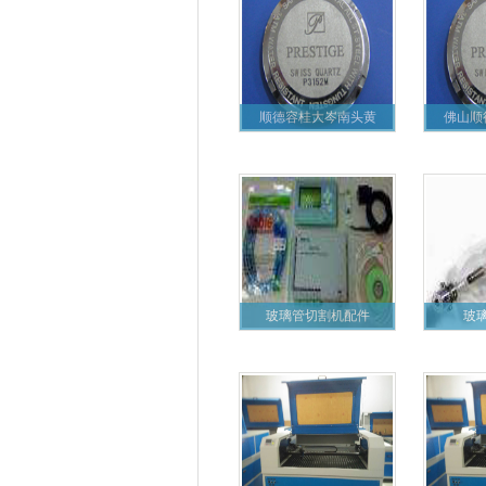
顺德容桂大岑南头黄
佛山顺
玻璃管切割机配件
玻