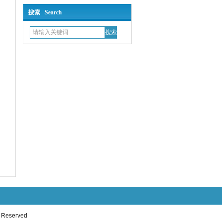
搜索 Search
eserved