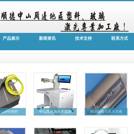
产品展示
新闻资讯
技术支持
联系方式
山IPG光纤
中山东凤南头黄圃厨
顺德容桂大良大岑南