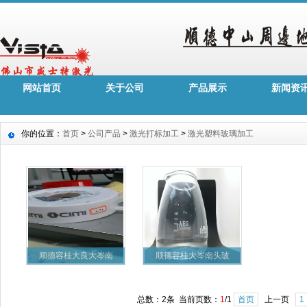
网站首页
关于公司
产品展示
新闻资
你的位置：
首页
>
公司产品
>
激光打标加工
>
激光塑料玻璃加工
顺德容桂大良大岑南
顺德容桂大岑南头玻
总数：2条 当前页数：
1
/1
首页
上一页
1