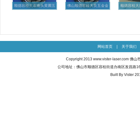
顺德容桂大岑南头黄圃五
佛山顺德容桂大良五金金
顺德容桂大
金厨具
属激光
料
网站首页
|
关于我们
Copyright 2013
www.vister-laser.com
佛山市威
公司地址：佛山市顺德区容桂街道办南区发昌路16号之五 联
Built By
Vister 20