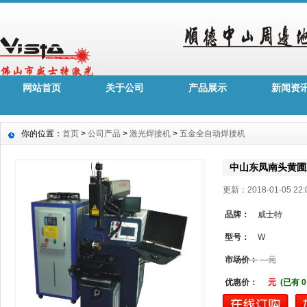
网站首页
关于公司
产品展示
新闻资
你的位置：
首页
>
公司产品
>
激光焊接机
>
五金全自动焊接机
中山东凤南头黄圃
更新：2018-01-05 2
品牌：
威士特
型号：
W
市场价：
元
优惠价：
元
(已有 