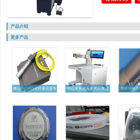
产品介绍
更多产品
佛山中山IPG光纤激光器专
中山东凤南头黄圃厨具光
顺德容桂大
业
纤激光
五