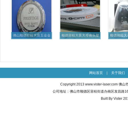
佛山顺德容桂大良五金金
顺德容桂大良大岑南头塑
顺德容桂大
属激光
料激光
光
网站首页
|
关于我们
Copyright 2013
www.vister-laser.com
佛山市威
公司地址：佛山市顺德区容桂街道办南区发昌路16号之五 联
Built By
Vister 20