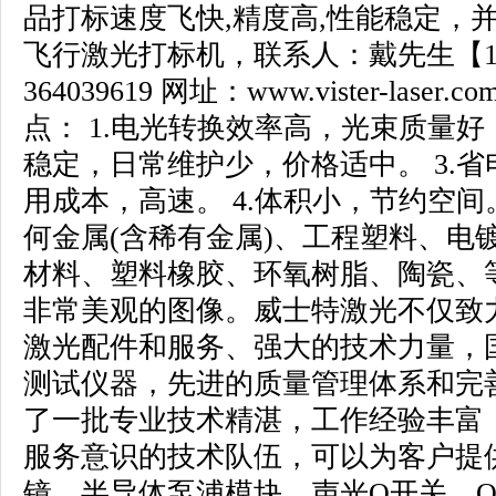
品打标速度飞快
,
精度高
,
性能稳定，
飞行激光打标机，联系人：戴先生【
364039619
网址：
www.vister-laser.co
点：
1.
电光转换效率高，光束质量好
稳定，日常维护少，价格适中。
3.
省
用成本，高速。
4.
体积小，节约空间
何金属
(
含稀有金属
)
、工程塑料、电
材料、塑料橡胶、环氧树脂、陶瓷、
非常美观的图像。威士特激光不仅致
激光配件和服务、强大的技术力量，
测试仪器，先进的质量管理体系和完
了一批专业技术精湛，工作经验丰富
服务意识的技术队伍，可以为客户提
镜、半导体泵浦模块、声光
Q
开关、