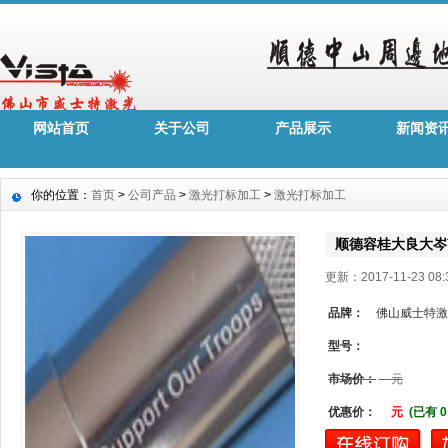
网站首页
关于公司
产品展示
新闻资
你的位置：
首页
>
公司产品
>
激光打标加工
>
激光打标加工
顺德容桂大良大岑
更新：2017-11-23 0
品牌：
佛山威士特激
型号：
市场价：
元
优惠价：
元
(已有 