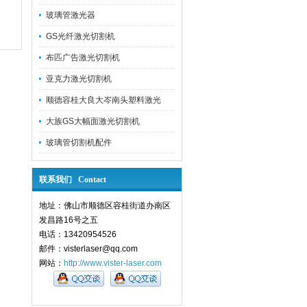
玻璃管激光器
GS光纤激光切割机
布匹广告激光切割机
亚克力激光切割机
顺德容桂大良大岑南头塑料激光
大族GS大幅面激光切割机
玻璃管切割机配件
联系我们 Contact
地址：佛山市顺德区容桂街道办南区
发昌路16号之五
电话：13420954526
邮件：visterlaser@qq.com
网站：
http://www.vister-laser.com