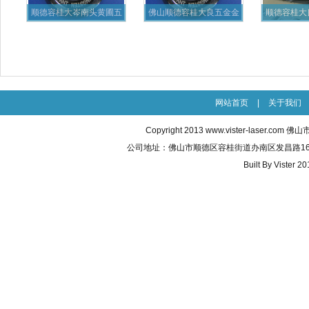
顺德容桂大岑南头黄圃五
佛山顺德容桂大良五金金
顺德容桂大
金厨具
属激光
料
网站首页
|
关于我们
Copyright 2013
www.vister-laser.com
佛山市威
公司地址：佛山市顺德区容桂街道办南区发昌路16号之五 联
Built By
Vister 20