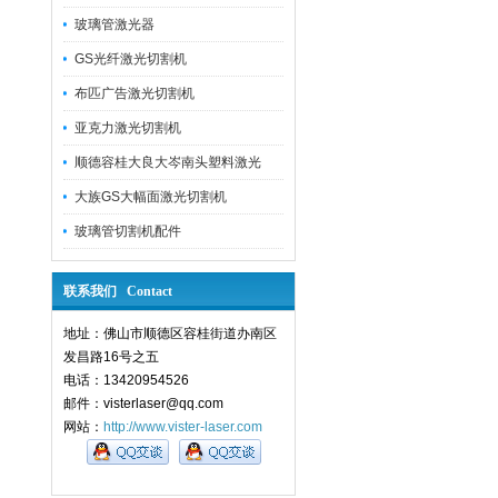
玻璃管激光器
GS光纤激光切割机
布匹广告激光切割机
亚克力激光切割机
顺德容桂大良大岑南头塑料激光
大族GS大幅面激光切割机
玻璃管切割机配件
联系我们 Contact
地址：佛山市顺德区容桂街道办南区
发昌路16号之五
电话：13420954526
邮件：visterlaser@qq.com
网站：
http://www.vister-laser.com