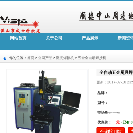
网站首页
关于公司
产品展示
新闻资
你的位置：
首页
>
公司产品
>
激光焊接机
>
五金全自动焊接机
全自动五金厨具焊接
更新：2017-07-10 2
品牌：
型号：
市场价：
元
优惠价：
元
(已有 