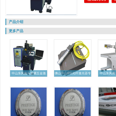
产品介绍
更多产品
中山东凤南头黄圃五金激
佛山中山IPG光纤激光器专
中山东凤南
光焊接
业
纤