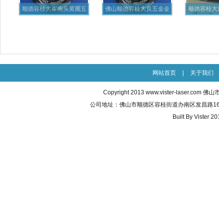
顺德容桂大岑南头黄圃五
佛山顺德容桂大良五金金
顺德容桂大
金厨具
属激光
料
网站首页
|
关于我们
Copyright 2013
www.vister-laser.com
佛山市威
公司地址：佛山市顺德区容桂街道办南区发昌路16号之五 联
Built By
Vister 20