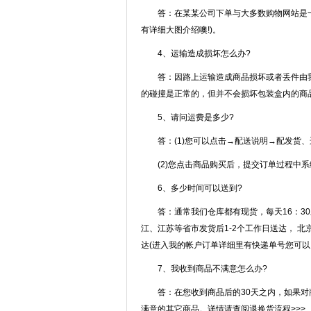
答：在某某公司下单与大多数购物网站是一样
有详细大图介绍噢!)。
4、运输造成损坏怎么办?
答：因路上运输造成商品损坏或者丢件由我
的碰撞是正常的，但并不会损坏包装盒内的商
5、请问运费是多少?
答：(1)您可以点击→配送说明→配发货、
(2)您点击商品购买后，提交订单过程中系
6、多少时间可以送到?
答：通常我们仓库都有现货，每天16：30
江、江苏等省市发货后1-2个工作日送达， 北
达(进入我的帐户订单详细里有快递单号您可以
7、我收到商品不满意怎么办?
答：在您收到商品后的30天之内，如果对商
满意的其它商品。详情请查阅退换货流程>>>