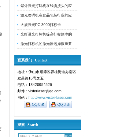
，
紫外激光打码机在线缆接头的应
激光喷码机在食品包装行业的应
大族激光PCI3000打标卡
微
光纤激光打标机提高打标效率的
激光打标机的激光器选择很重要
联系我们 Contact
地址：佛山市顺德区容桂街道办南区
发昌路16号之五
电话：13420954526
邮件：visterlaser@qq.com
浙
网站：
http://www.vister-laser.com
送
搜索 Search
您