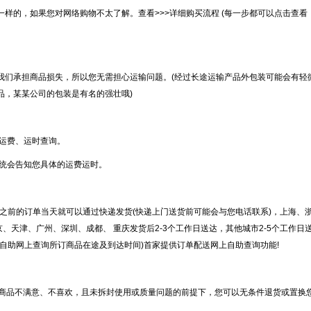
的，如果您对网络购物不太了解。查看>>>详细购买流程 (每一步都可以点击查看
们承担商品损失，所以您无需担心运输问题。(经过长途运输产品外包装可能会有轻
品，某某公司的包装是有名的强壮哦)
运费、运时查询。
统会告知您具体的运费运时。
之前的订单当天就可以通过快递发货(快递上门送货前可能会与您电话联系)，上海、
京、天津、广州、深圳、成都、 重庆发货后2-3个工作日送达，其他城市2-5个工作日
自助网上查询所订商品在途及到达时间)首家提供订单配送网上自助查询功能!
品不满意、不喜欢，且未拆封使用或质量问题的前提下，您可以无条件退货或置换