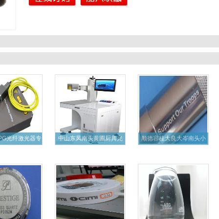
PG光纤激光器专
中山东凤南头黄圃厨具光
顺德容桂大良大岑南头小
业
纤激光
五金激