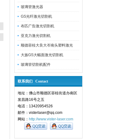
玻璃管激光器
GS光纤激光切割机
布匹广告激光切割机
亚克力激光切割机
顺德容桂大良大岑南头塑料激光
大族GS大幅面激光切割机
玻璃管切割机配件
联系我们 Contact
地址：佛山市顺德区容桂街道办南区
发昌路16号之五
电话：13420954526
邮件：visterlaser@qq.com
网站：
http://www.vister-laser.com