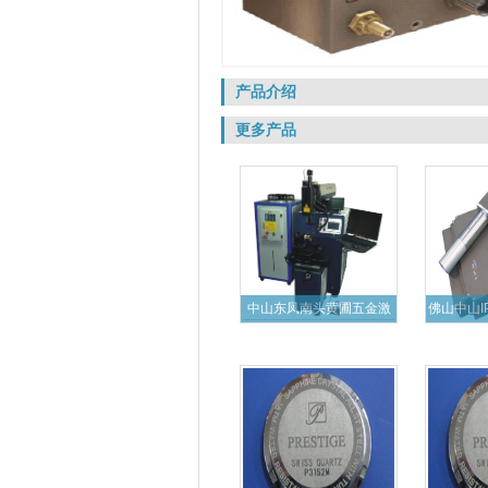
产品介绍
更多产品
中山东凤南头黄圃五金激
佛山中山I
光焊接