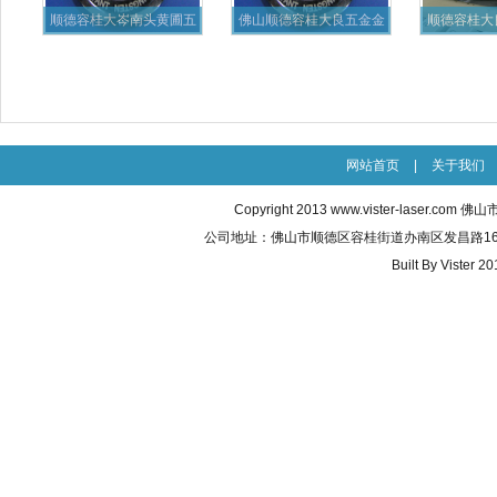
顺德容桂大岑南头黄圃五
佛山顺德容桂大良五金金
顺德容桂大
金厨具
属激光
料
网站首页
|
关于我们
Copyright 2013
www.vister-laser.com
佛山市威
公司地址：佛山市顺德区容桂街道办南区发昌路16号之五 联
Built By
Vister 20