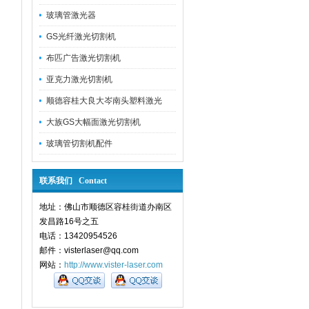
玻璃管激光器
GS光纤激光切割机
布匹广告激光切割机
亚克力激光切割机
顺德容桂大良大岑南头塑料激光
大族GS大幅面激光切割机
玻璃管切割机配件
联系我们 Contact
地址：佛山市顺德区容桂街道办南区
发昌路16号之五
电话：13420954526
邮件：visterlaser@qq.com
网站：
http://www.vister-laser.com