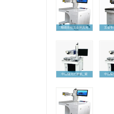
顺德容桂五金厨具光
五金专
中山激光打标机_紫
中山紫