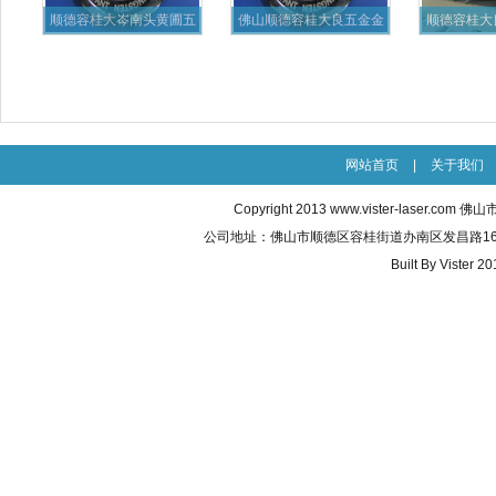
顺德容桂大岑南头黄圃五
佛山顺德容桂大良五金金
顺德容桂大
金厨具
属激光
料
网站首页
|
关于我们
Copyright 2013
www.vister-laser.com
佛山市威
公司地址：佛山市顺德区容桂街道办南区发昌路16号之五 联
Built By
Vister 20