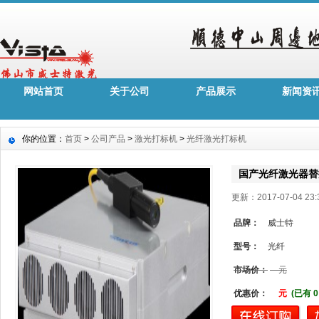
网站首页
关于公司
产品展示
新闻资
你的位置：
首页
>
公司产品
>
激光打标机
>
光纤激光打标机
国产光纤激光器替
更新：2017-07-04 2
品牌：
威士特
型号：
光纤
市场价：
元
优惠价：
元
(已有 